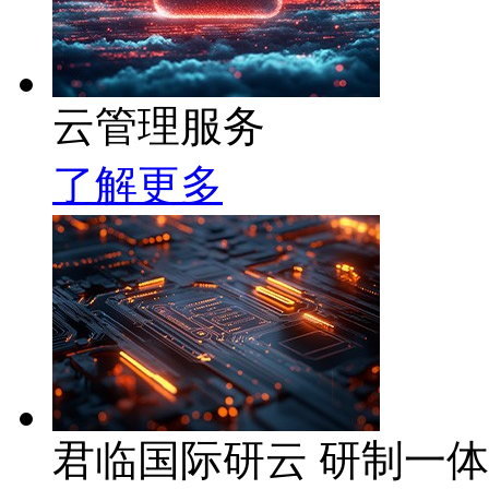
云管理服务
了解更多
君临国际研云 研制一