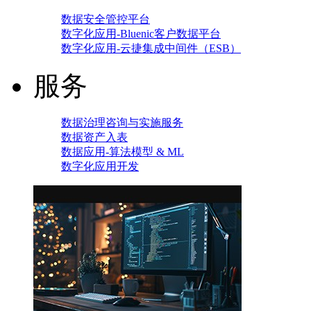
数据安全管控平台
数字化应用-Bluenic客户数据平台
数字化应用-云捷集成中间件（ESB）
服务
数据治理咨询与实施服务
数据资产入表
数据应用-算法模型 & ML
数字化应用开发