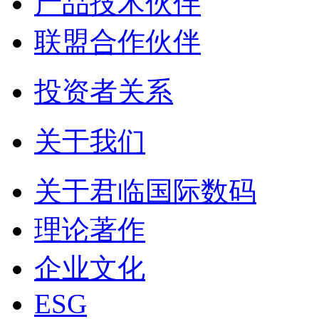
产品技术伙伴
联盟合作伙伴
投资者关系
关于我们
关于君临国际数码
理论著作
企业文化
ESG