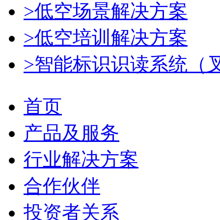
>低空场景解决方案
>低空培训解决方案
>智能标识识读系统（
首页
产品及服务
行业解决方案
合作伙伴
投资者关系